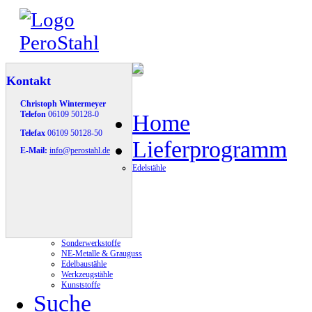
Kontakt
Christoph Wintermeyer
Telefon
06109 50128-0
Home
Telefax
06109 50128-50
Lieferprogramm
E-Mail:
info@perostahl.de
Edelstähle
Sonderwerkstoffe
NE-Metalle & Grauguss
Edelbaustähle
Werkzeugstähle
Kunststoffe
Suche