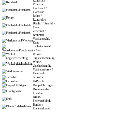
Rundstahl /
Rundstab
Flachstahl /
Flachstab
Rohre /
Rundrohre
Blech / Tränenbl. /
Platte
Zuschnitt /
Brennteil
Vierkantstahl / 4-
Kant
Sechskantstahl /
6-Kant
Winkel
ungleichschenklig
Winkel
gleichschenklig
Vierkantrohre / 4-
Kant Rohr
T-Profile
U-Profile
Doppel T-Träger
Drahtgewebe /
Lochblech
Draht /
Federstahldraht
Bänder /
Edelstahlband