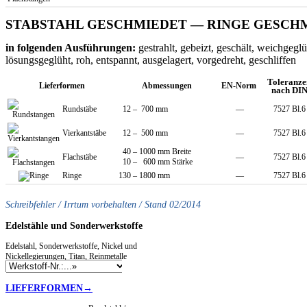
STABSTAHL GESCHMIEDET — RINGE GESCH
in folgenden Ausführungen:
gestrahlt, gebeizt, geschält, weichgeglü
lösungsgeglüht, roh, entspannt, ausgelagert, vorgedreht, geschliffen
Toleranze
Lieferformen
Abmessungen
EN-Norm
nach DI
Rundstäbe
12 – 700 mm
—
7527 Bl.6
Vierkantstäbe
12 – 500 mm
—
7527 Bl.6
40 – 1000 mm Breite
Flachstäbe
—
7527 Bl.6
10 – 600 mm Stärke
Ringe
130 – 1800 mm
—
7527 Bl.6
Schreibfehler / Irrtum vorbehalten / Stand 02/2014
Edelstähle
und Sonderwerkstoffe
Edelstahl, Sonderwerkstoffe, Nickel und
Nickellegierungen, Titan, Reinmetalle
LIEFERFORMEN→