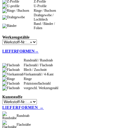
Z-Profile
U-Profile
Ringe / Buchsen
Drahtgewebe /
Lochblech
Band / Bänder /
Folien
Werkzeugstähle
LIEFERFORMEN→
Rundstahl / Rundstab
Flachstahl / Flachstab
Blech / Zuschnitt
Vierkantstahl / 4-Kant
Ringe
Präzisionsflachstahl
vorgeschl. Werkzeugstahl
Kunststoffe
LIEFERFORMEN →
Rundstab
Flachstäbe