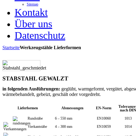
Sitemap
Kontakt
Über uns
Datenschutz
Startseite
Werkzeugstähle Lieferformen
STABSTAHL GEWALZT
in folgenden Ausführungen:
geglüht, warmgeformt, vergütet, abges
wärmebehandelt, gebeizt, geschält oder vorgedreht.
Toleranze
Lieferformen
Abmessungen
EN-Norm
nach DIN
Rundstäbe
6 – 550 mm
EN10060
1013
Vierkantstäbe
4 – 300 mm
EN10059
1014