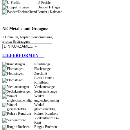
U-Profile
Doppel T-Träger
Bänder / Kaltband
NE-Metalle
und Grauguss
Aluminium, Kupfer, Sondermessing,
Bronze & Grauguss
LIEFERFORMEN →
Rundstange
Flachstange
Zuschnitt
Blech / Platte /
Riffelblech
Vierkantstange
Sechskantstange
Winkel
ungleichschenklig
Winkel
gleichschenklig
Rohre / Rundrohr
Vierkantrohre / 4-
Kant
Ringe / Buchsen