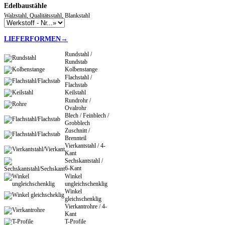
Edelbaustähle
Walzstahl, Qualitätsstahl, Blankstahl
LIEFERFORMEN→
Rundstahl /
Rundstab
Kolbenstange
Flachstahl /
Flachstab
Keilstahl
Rundrohr /
Ovalrohr
Blech / Feinblech /
Grobblech
Zuschnitt /
Brennteil
Vierkantstahl / 4-
Kant
Sechskantstahl /
6-Kant
Winkel
ungleichschenklig
Winkel
gleichschenklig
Vierkantrohre / 4-
Kant
T-Profile