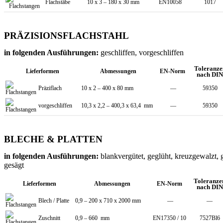
Flachstäbe
10 x 3 – 180 x 30 mm
EN10058
1017
PRÄZISIONSFLACHSTAHL
in folgenden Ausführungen:
geschliffen, vorgeschliffen
Toleranze
Lieferformen
Abmessungen
EN-Norm
nach DIN
Präziflach
10 x 2 – 400 x 80 mm
—
59350
vorgeschliffen
10,3 x 2,2 – 400,3 x 63,4 mm
—
59350
BLECHE & PLATTEN
in folgenden Ausführungen:
blankvergütet, geglüht, kreuzgewalzt, 
gesägt
Toleranze
Lieferformen
Abmessungen
EN-Norm
nach DIN
Blech / Platte
0,9 – 200 x 710 x 2000 mm
—
—
Zuschnitt
0,9 – 660 mm
EN17350 / 10
7527Bl6