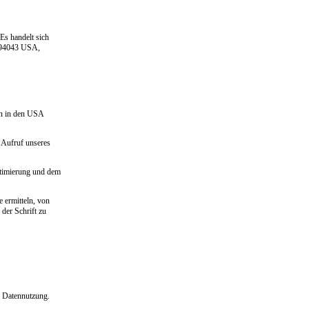
 Es handelt sich
A 94043 USA,
en in den USA
i Aufruf unseres
Optimierung und dem
e ermitteln, von
der Schrift zu
r Datennutzung.