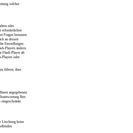
eitung solcher
ndern oder
r erforderlichen
ei Fragen benutzen
ich an dessen
die Einstellungen
ash-Players ändern.
n Flash-Player ab.
h-Players oder
azu führen, dass
n Ihnen angegebenen
 Beantwortung Ihre
s eingeschränkt
er Löschung keine
ließenden