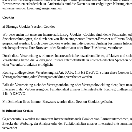
Beweiszwecken erforderlich ist. Andernfalls sind die Daten bis zur endgültigen Klärung eine
teilweise von der Löschung ausgenommen.
Cookies
a) Sitzungs-Cookies/Session-Cookies
Wir verwenden mit unserem Internetauftritt sog. Cookies. Cookies sind kleine Textdateien od
Speichertechnologien, die durch den von Ihnen eingesetzten Internet-Browser auf Ihrem Endg
gespeichert werden. Durch diese Cookies werden im individuellen Umfang bestimmte Inform
wie beispielsweise Ihre Browser- oder Standortdaten oder Ihre IP-Adresse, verarbeitet.
Durch diese Verarbeitung wird unser Internetauftritt benutzerfreundlicher, effektiver und sich
Verarbeitung bspw. die Wiedergabe unseres Internetauftritts in unterschiedlichen Sprachen o
einer Warenkorbfunktion ermöglicht.
Rechtsgrundlage dieser Verarbeitung ist Art. 6 Abs. 1 lit b.) DSGVO, sofern diese Cookies 
Vertragsanbahnung oder Vertragsabwicklung verarbeitet werden.
Falls die Verarbeitung nicht der Vertragsanbahnung oder Vertragsabwicklung dient, liegt unse
Interesse in der Verbesserung der Funktionalität unseres Internetauftritts. Rechtsgrundlage ist
1 lit. f) DSGVO.
Mit Schließen Ihres Internet-Browsers werden diese Session-Cookies gelöscht.
b) Drittanbieter-Cookies
Gegebenenfalls werden mit unserem Internetauftritt auch Cookies von Partnerunternehmen, 
Zwecke der Werbung, der Analyse oder der Funktionalitäten unseres Internetauftritts zusamm
verwendet.