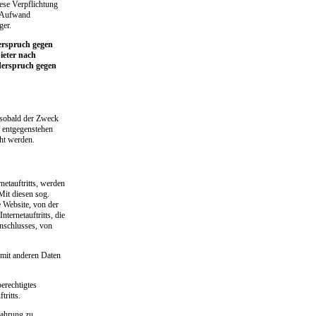
ese Verpflichtung
n Aufwand
ger.
erspruch gegen
ieter nach
iderspruch gegen
, sobald der Zweck
n entgegenstehen
ht werden.
netauftritts, werden
Mit diesen sog.
e Website, von der
ternetauftritts, die
anschlusses, von
 mit anderen Daten
erechtigtes
tritts.
wahrung zu