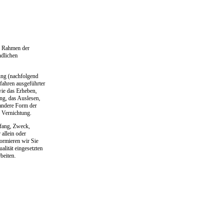
m Rahmen der
ndlichen
ung (nachfolgend
rfahren ausgeführter
ie das Erheben,
ng, das Auslesen,
andere Form der
e Vernichtung.
mfang, Zweck,
allein oder
ormieren wir Sie
lität eingesetzten
beiten.