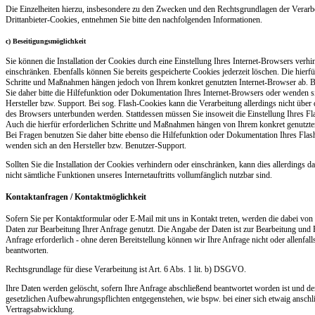
Die Einzelheiten hierzu, insbesondere zu den Zwecken und den Rechtsgrundlagen der Verarb
Drittanbieter-Cookies, entnehmen Sie bitte den nachfolgenden Informationen.
c) Beseitigungsmöglichkeit
Sie können die Installation der Cookies durch eine Einstellung Ihres Internet-Browsers verhi
einschränken. Ebenfalls können Sie bereits gespeicherte Cookies jederzeit löschen. Die hierfü
Schritte und Maßnahmen hängen jedoch von Ihrem konkret genutzten Internet-Browser ab. B
Sie daher bitte die Hilfefunktion oder Dokumentation Ihres Internet-Browsers oder wenden s
Hersteller bzw. Support. Bei sog. Flash-Cookies kann die Verarbeitung allerdings nicht über 
des Browsers unterbunden werden. Stattdessen müssen Sie insoweit die Einstellung Ihres Fl
Auch die hierfür erforderlichen Schritte und Maßnahmen hängen von Ihrem konkret genutzte
Bei Fragen benutzen Sie daher bitte ebenso die Hilfefunktion oder Dokumentation Ihres Flas
wenden sich an den Hersteller bzw. Benutzer-Support.
Sollten Sie die Installation der Cookies verhindern oder einschränken, kann dies allerdings d
nicht sämtliche Funktionen unseres Internetauftritts vollumfänglich nutzbar sind.
Kontaktanfragen / Kontaktmöglichkeit
Sofern Sie per Kontaktformular oder E-Mail mit uns in Kontakt treten, werden die dabei vo
Daten zur Bearbeitung Ihrer Anfrage genutzt. Die Angabe der Daten ist zur Bearbeitung und
Anfrage erforderlich - ohne deren Bereitstellung können wir Ihre Anfrage nicht oder allenfall
beantworten.
Rechtsgrundlage für diese Verarbeitung ist Art. 6 Abs. 1 lit. b) DSGVO.
Ihre Daten werden gelöscht, sofern Ihre Anfrage abschließend beantwortet worden ist und d
gesetzlichen Aufbewahrungspflichten entgegenstehen, wie bspw. bei einer sich etwaig ansch
Vertragsabwicklung.