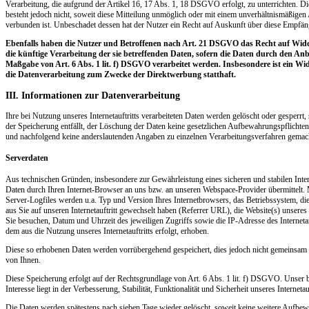
Verarbeitung, die aufgrund der Artikel 16, 17 Abs. 1, 18 DSGVO erfolgt, zu unterrichten. Di
besteht jedoch nicht, soweit diese Mitteilung unmöglich oder mit einem unverhältnismäßige
verbunden ist. Unbeschadet dessen hat der Nutzer ein Recht auf Auskunft über diese Empfän
Ebenfalls haben die Nutzer und Betroffenen nach Art. 21 DSGVO das Recht auf Wid
die künftige Verarbeitung der sie betreffenden Daten, sofern die Daten durch den Anb
Maßgabe von Art. 6 Abs. 1 lit. f) DSGVO verarbeitet werden. Insbesondere ist ein W
die Datenverarbeitung zum Zwecke der Direktwerbung statthaft.
III. Informationen zur Datenverarbeitung
Ihre bei Nutzung unseres Internetauftritts verarbeiteten Daten werden gelöscht oder gesperrt
der Speicherung entfällt, der Löschung der Daten keine gesetzlichen Aufbewahrungspflichte
und nachfolgend keine anderslautenden Angaben zu einzelnen Verarbeitungsverfahren gemac
Serverdaten
Aus technischen Gründen, insbesondere zur Gewährleistung eines sicheren und stabilen Inter
Daten durch Ihren Internet-Browser an uns bzw. an unseren Webspace-Provider übermittelt. 
Server-Logfiles werden u.a. Typ und Version Ihres Internetbrowsers, das Betriebssystem, di
aus Sie auf unseren Internetauftritt gewechselt haben (Referrer URL), die Website(s) unseres In
Sie besuchen, Datum und Uhrzeit des jeweiligen Zugriffs sowie die IP-Adresse des Internet
dem aus die Nutzung unseres Internetauftritts erfolgt, erhoben.
Diese so erhobenen Daten werden vorrübergehend gespeichert, dies jedoch nicht gemeinsam
von Ihnen.
Diese Speicherung erfolgt auf der Rechtsgrundlage von Art. 6 Abs. 1 lit. f) DSGVO. Unser b
Interesse liegt in der Verbesserung, Stabilität, Funktionalität und Sicherheit unseres Internetauf
Die Daten werden spätestens nach sieben Tage wieder gelöscht, soweit keine weitere Aufbe