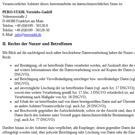
Verantwortlicher Anbieter dieses Internetauftritts im datenschutzrechtlichen Sinne ist:
PERO-STAHL Vertriebs-GmbH
Voltenseestraße 2
D-60388 Frankfurt am Main
Telefon: +49 (0)6109 - 50128-0
Telefax: +49 (0)6109 - 50128-50
E-Mail:
info@perostahl.de
II. Rechte der Nutzer und Betroffenen
Mit Blick auf die nachfolgend noch näher beschriebene Datenverarbeitung haben die Nutzer 
Recht
auf Bestätigung, ob sie betreffende Daten verarbeitet werden, auf Auskunft über die 
auf weitere Informationen über die Datenverarbeitung sowie auf Kopien der Daten (v
DSGVO);
auf Berichtigung oder Vervollständigung unrichtiger bzw. unvollständiger Daten (vgl
DSGVO);
auf unverzügliche Löschung der sie betreffenden Daten (vgl. auch Art. 17 DSGVO), o
soweit eine weitere Verarbeitung gemäß Art. 17 Abs. 3 DSGVO erforderlich ist, au
Verarbeitung nach Maßgabe von Art. 18 DSGVO;
auf Erhalt der sie betreffenden und von ihnen bereitgestellten Daten und auf Übermit
an andere Anbieter/Verantwortliche (vgl. auch Art. 20 DSGVO);
auf Beschwerde gegenüber der Aufsichtsbehörde, sofern sie der Ansicht sind, dass di
Daten durch den Anbieter unter Verstoß gegen datenschutzrechtliche Bestimmungen 
(vgl. auch Art. 77 DSGVO).
Darüber hinaus ist der Anbieter dazu verpflichtet, alle Empfänger, denen gegenüber Daten du
offengelegt worden sind, über jedwede Berichtigung oder Löschung von Daten oder die Ein