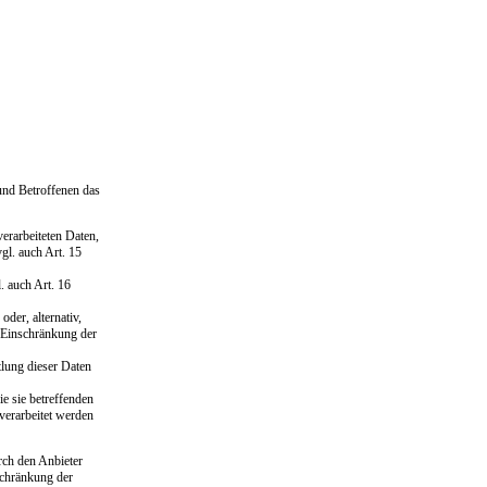
und Betroffenen das
verarbeiteten Daten,
gl. auch Art. 15
. auch Art. 16
der, alternativ,
f Einschränkung der
tlung dieser Daten
e sie betreffenden
verarbeitet werden
rch den Anbieter
schränkung der