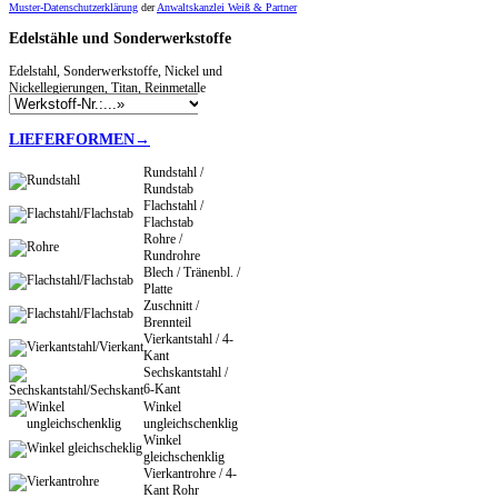
Muster-Datenschutzerklärung
der
Anwaltskanzlei Weiß & Partner
Edelstähle
und Sonderwerkstoffe
Edelstahl, Sonderwerkstoffe, Nickel und
Nickellegierungen, Titan, Reinmetalle
LIEFERFORMEN→
Rundstahl /
Rundstab
Flachstahl /
Flachstab
Rohre /
Rundrohre
Blech / Tränenbl. /
Platte
Zuschnitt /
Brennteil
Vierkantstahl / 4-
Kant
Sechskantstahl /
6-Kant
Winkel
ungleichschenklig
Winkel
gleichschenklig
Vierkantrohre / 4-
Kant Rohr