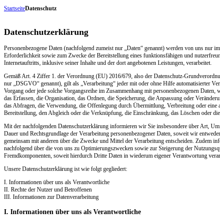
Startseite
Datenschutz
Datenschutzerklärung
Personenbezogene Daten (nachfolgend zumeist nur „Daten“ genannt) werden von uns nur i
Erforderlichkeit sowie zum Zwecke der Bereitstellung eines funktionsfähigen und nutzerfreu
Internetauftritts, inklusive seiner Inhalte und der dort angebotenen Leistungen, verarbeitet.
Gemäß Art. 4 Ziffer 1. der Verordnung (EU) 2016/679, also der Datenschutz-Grundverordn
nur „DSGVO“ genannt), gilt als „Verarbeitung“ jeder mit oder ohne Hilfe automatisierter Ve
Vorgang oder jede solche Vorgangsreihe im Zusammenhang mit personenbezogenen Daten, w
das Erfassen, die Organisation, das Ordnen, die Speicherung, die Anpassung oder Veränderu
das Abfragen, die Verwendung, die Offenlegung durch Übermittlung, Verbreitung oder eine 
Bereitstellung, den Abgleich oder die Verknüpfung, die Einschränkung, das Löschen oder di
Mit der nachfolgenden Datenschutzerklärung informieren wir Sie insbesondere über Art, U
Dauer und Rechtsgrundlage der Verarbeitung personenbezogener Daten, soweit wir entweder 
gemeinsam mit anderen über die Zwecke und Mittel der Verarbeitung entscheiden. Zudem inf
nachfolgend über die von uns zu Optimierungszwecken sowie zur Steigerung der Nutzungsqua
Fremdkomponenten, soweit hierdurch Dritte Daten in wiederum eigener Verantwortung verar
Unsere Datenschutzerklärung ist wie folgt gegliedert:
I. Informationen über uns als Verantwortliche
II. Rechte der Nutzer und Betroffenen
III. Informationen zur Datenverarbeitung
I. Informationen über uns als Verantwortliche