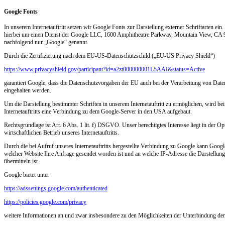
Google Fonts
In unserem Internetauftritt setzen wir Google Fonts zur Darstellung externer Schriftarten ein.
hierbei um einen Dienst der Google LLC, 1600 Amphitheatre Parkway, Mountain View, C
nachfolgend nur „Google“ genannt.
Durch die Zertifizierung nach dem EU-US-Datenschutzschild („EU-US Privacy Shield“)
https://www.privacyshield.gov/participant?id=a2zt000000001L5AAI&status=Active
garantiert Google, dass die Datenschutzvorgaben der EU auch bei der Verarbeitung von Dat
eingehalten werden.
Um die Darstellung bestimmter Schriften in unserem Internetauftritt zu ermöglichen, wird be
Internetauftritts eine Verbindung zu dem Google-Server in den USA aufgebaut.
Rechtsgrundlage ist Art. 6 Abs. 1 lit. f) DSGVO. Unser berechtigtes Interesse liegt in der 
wirtschaftlichen Betrieb unseres Internetauftritts.
Durch die bei Aufruf unseres Internetauftritts hergestellte Verbindung zu Google kann Googl
welcher Website Ihre Anfrage gesendet worden ist und an welche IP-Adresse die Darstellung 
übermitteln ist.
Google bietet unter
https://adssettings.google.com/authenticated
https://policies.google.com/privacy
weitere Informationen an und zwar insbesondere zu den Möglichkeiten der Unterbindung de