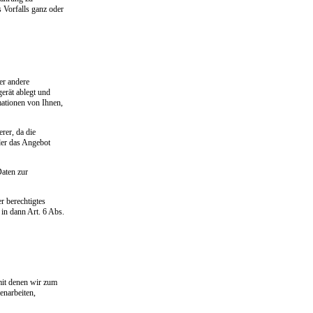
s Vorfalls ganz oder
er andere
erät ablegt und
ationen von Ihnen,
erer, da die
der das Angebot
Daten zur
r berechtigtes
 in dann Art. 6 Abs.
mit denen wir zum
enarbeiten,