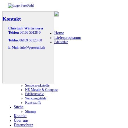
Kontakt
Christoph Wintermeyer
Telefon
06109 50128-0
Home
Lieferprogramm
Telefax
06109 50128-50
Edelstähle
E-Mail:
info@perostahl.de
Sonderwerkstoffe
NE-Metalle & Grauguss
Edelbaustähle
Werkzeugstähle
Kunststoffe
Suche
Sitemap
Kontakt
Über uns
Datenschutz