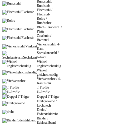
Rundstahl /
Rundstab
Flachstahl /
Flachstab
Rohre /
Rundrohre
Blech / Tränenbl. /
Platte
Zuschnitt /
Brennteil
Vierkantstahl / 4-
Kant
Sechskantstahl /
6-Kant
Winkel
ungleichschenklig
Winkel
gleichschenklig
Vierkantrohre / 4-
Kant Rohr
T-Profile
U-Profile
Doppel T-Träger
Drahtgewebe /
Lochblech
Draht /
Federstahldraht
Bänder /
Edelstahlband