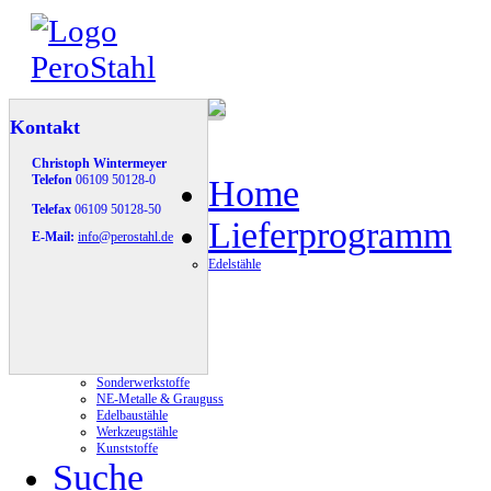
Kontakt
Christoph Wintermeyer
Telefon
06109 50128-0
Home
Telefax
06109 50128-50
Lieferprogramm
E-Mail:
info@perostahl.de
Edelstähle
Sonderwerkstoffe
NE-Metalle & Grauguss
Edelbaustähle
Werkzeugstähle
Kunststoffe
Suche