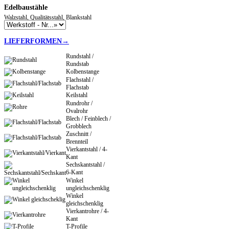
Edelbaustähle
Walzstahl, Qualitätsstahl, Blankstahl
LIEFERFORMEN→
Rundstahl /
Rundstab
Kolbenstange
Flachstahl /
Flachstab
Keilstahl
Rundrohr /
Ovalrohr
Blech / Feinblech /
Grobblech
Zuschnitt /
Brennteil
Vierkantstahl / 4-
Kant
Sechskantstahl /
6-Kant
Winkel
ungleichschenklig
Winkel
gleichschenklig
Vierkantrohre / 4-
Kant
T-Profile