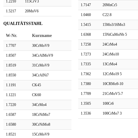
1.2210
115CrV3
1.7147
20MnCr5
1.5217
20MnV6
1.0460
C22.8
QUALITÄTSSTAHL
1.5415
15Mo3/16Mo3
1.6368
15NiCuMoNb 5
W-Nr.
Kurzname
1.7258
24CrMo4
1.7707
30CrMoV9
1.7273
24CrMo10
1.8507
34CrAlMoV9
1.7335
13CrMo4
1.8519
31CrMoV9
1.7362
12CrMo19 5
1.8550
34CrAlNi7
1.7380
10CRMo9-10
1.1191
CK45
1.7709
21CrMoV5-7
1.1221
CK60
1.3505
100Cr6
1.7220
34CrMo4
1.3536
100CrMo7 3
1.6587
18CrNiMo7
1.6580
30CrNiMo8
1.8521
15CrMoV9