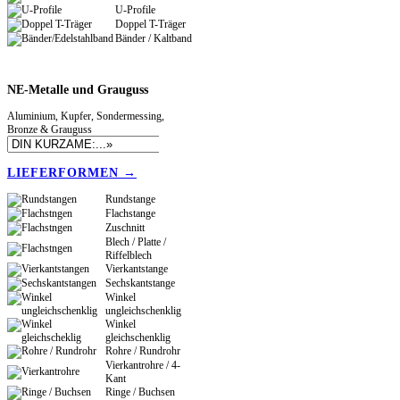
U-Profile
Doppel T-Träger
Bänder / Kaltband
NE-Metalle
und Grauguss
Aluminium, Kupfer, Sondermessing,
Bronze & Grauguss
LIEFERFORMEN →
Rundstange
Flachstange
Zuschnitt
Blech / Platte /
Riffelblech
Vierkantstange
Sechskantstange
Winkel
ungleichschenklig
Winkel
gleichschenklig
Rohre / Rundrohr
Vierkantrohre / 4-
Kant
Ringe / Buchsen