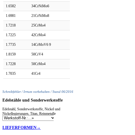
1.6582
34CrNiMo6
1.6981
21CrNiMo8
1.7218
25CrMo4
1.7225
42CrMo4
1.7735
14CrMoV6 9
1.8159
50CrV4
1.7228
50CrMo4
1.7035
41Cr4
Schreibfehler / Irrtum vorbehalten / Stand 06/2016
Edelstähle
und Sonderwerkstoffe
Edelstahl, Sonderwerkstoffe, Nickel und
Nickellegierungen, Titan, Reinmetalle
LIEFERFORMEN→