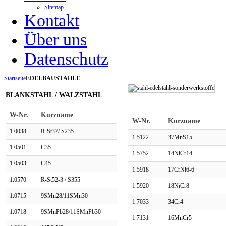
Sitemap
Kontakt
Über uns
Datenschutz
Startseite
EDELBAUSTÄHLE
BLANKSTAHL / WALZSTAHL
W-Nr.
Kurzname
W-Nr.
Kurzname
1.0038
R-St37/ S235
1.5122
37MnS15
1.0501
C35
1.5752
14NiCr14
1.0503
C45
1.5918
17CrNi6-6
1.0570
R-St52-3 / S355
1.5920
18NiCr8
1.0715
9SMn28/11SMn30
1.7033
34Cr4
1.0718
9SMnPb28/11SMnPb30
1.7131
16MnCr5