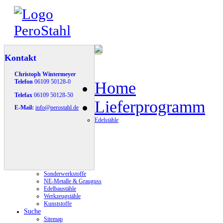
Kontakt
Christoph Wintermeyer
Telefon
06109 50128-0
Home
Telefax
06109 50128-50
Lieferprogramm
E-Mail:
info@perostahl.de
Edelstähle
Sonderwerkstoffe
NE-Metalle & Grauguss
Edelbaustähle
Werkzeugstähle
Kunststoffe
Suche
Sitemap