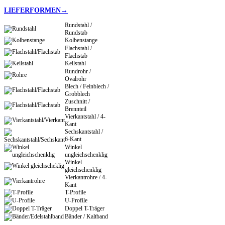
LIEFERFORMEN→
Rundstahl /
Rundstab
Kolbenstange
Flachstahl /
Flachstab
Keilstahl
Rundrohr /
Ovalrohr
Blech / Feinblech /
Grobblech
Zuschnitt /
Brennteil
Vierkantstahl / 4-
Kant
Sechskantstahl /
6-Kant
Winkel
ungleichschenklig
Winkel
gleichschenklig
Vierkantrohre / 4-
Kant
T-Profile
U-Profile
Doppel T-Träger
Bänder / Kaltband