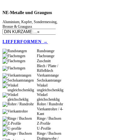
NE-Metalle
und Grauguss
Aluminium, Kupfer, Sondermessing,
Bronze & Grauguss
LIEFERFORMEN →
Rundstange
Flachstange
Zuschnitt
Blech / Platte /
Riffelblech
Vierkantstange
Sechskantstange
Winkel
ungleichschenklig
Winkel
gleichschenklig
Rohre / Rundrohr
Vierkantrohre / 4-
Kant
Ringe / Buchsen
Z-Profile
U-Profile
Ringe / Buchsen
Drahtgewebe /