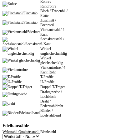
Rohre /
Rundrohre
Blech / Tränenbl. /
Platte
Zuschnitt /
Brennteil
Vierkantstahl / 4-
Kant
Sechskantstahl /
6-Kant
Winkel
ungleichschenklig
Winkel
gleichschenklig
Vierkantrohre / 4-
Kant Rohr
T-Profile
U-Profile
Doppel T-Träger
Drahtgewebe /
Lochblech
Draht /
Federstahldraht
Bänder /
Edelstahlband
Edelbaustähle
Walzstahl, Qualitätsstahl, Blankstahl