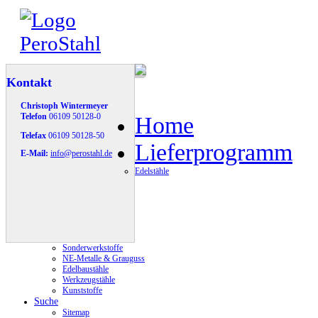
Kontakt
Christoph Wintermeyer
Telefon
06109 50128-0
Home
Telefax
06109 50128-50
Lieferprogramm
E-Mail:
info@perostahl.de
Edelstähle
Sonderwerkstoffe
NE-Metalle & Grauguss
Edelbaustähle
Werkzeugstähle
Kunststoffe
Suche
Sitemap