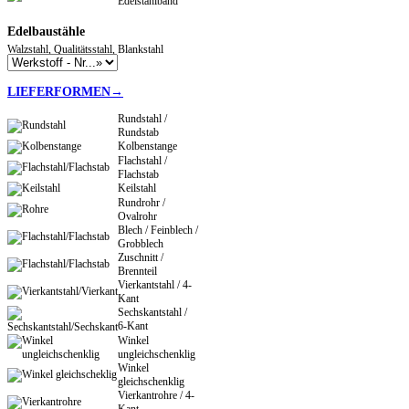
Edelstahlband
Edelbaustähle
Walzstahl, Qualitätsstahl, Blankstahl
LIEFERFORMEN→
Rundstahl /
Rundstab
Kolbenstange
Flachstahl /
Flachstab
Keilstahl
Rundrohr /
Ovalrohr
Blech / Feinblech /
Grobblech
Zuschnitt /
Brennteil
Vierkantstahl / 4-
Kant
Sechskantstahl /
6-Kant
Winkel
ungleichschenklig
Winkel
gleichschenklig
Vierkantrohre / 4-