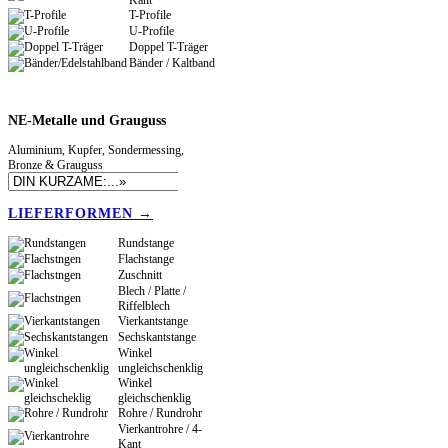
Kant
T-Profile
U-Profile
Doppel T-Träger
Bänder / Kaltband
NE-Metalle
und Grauguss
Aluminium, Kupfer, Sondermessing,
Bronze & Grauguss
LIEFERFORMEN →
Rundstange
Flachstange
Zuschnitt
Blech / Platte /
Riffelblech
Vierkantstange
Sechskantstange
Winkel
ungleichschenklig
Winkel
gleichschenklig
Rohre / Rundrohr
Vierkantrohre / 4-
Kant