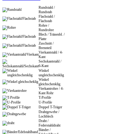
Rundstahl /
Rundstab
Flachstahl /
Flachstab
Rohre /
Rundrohre
Blech / Tränenbl. /
Platte
Zuschnitt /
Brennteil
Vierkantstahl / 4-
Kant
Sechskantstahl /
6-Kant
Winkel
ungleichschenklig
Winkel
gleichschenklig
Vierkantrohre / 4-
Kant Rohr
T-Profile
U-Profile
Doppel T-Träger
Drahtgewebe /
Lochblech
Draht /
Federstahldraht
Bänder /